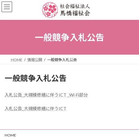
コ
ナ
ン
ビ
テ
ゲ
ン
ー
ツ
シ
へ
ョ
一般競争入札公告
ス
ン
キ
に
ッ
移
プ
動
HOME
情報公開
一般競争入札公告
一般競争入札公告
入札公告_大規模修繕に伴うICT _Wi-Fi部分
入札公告_大規模修繕に伴うICT
HOME