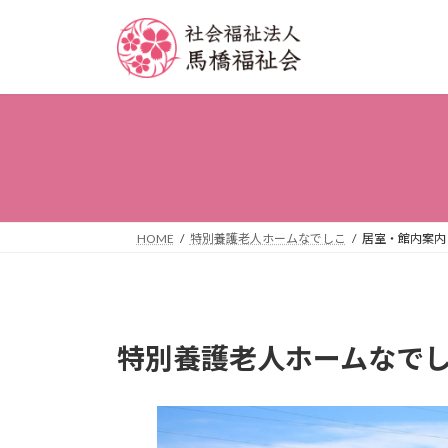
コ
ナ
ン
ビ
テ
ゲ
ン
ー
ツ
シ
へ
ョ
ス
ン
キ
に
ッ
移
プ
動
HOME
特別養護老人ホームなでしこ
居室・館内案内
特別養護老人ホームなで